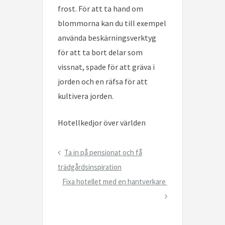
frost. För att ta hand om
blommorna kan du till exempel
använda beskärningsverktyg
för att ta bort delar som
vissnat, spade för att gräva i
jorden och en räfsa för att
kultivera jorden.
Hotellkedjor över världen
Inläggsnavigering
Previous
Ta in på pensionat och få
Post
trädgårdsinspiration
Next
Fixa hotellet med en hantverkare
Post