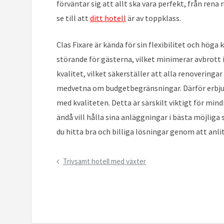
förväntar sig att allt ska vara perfekt, från rena 
se till att
ditt hotell
är av toppklass.
Clas Fixare är kända för sin flexibilitet och höga
störande för gästerna, vilket minimerar avbrott
kvalitet, vilket säkerställer att alla renoveringa
medvetna om budgetbegränsningar. Därför erbju
med kvaliteten. Detta är särskilt viktigt för mi
ändå vill hålla sina anläggningar i bästa möjliga 
du hitta bra och billiga lösningar genom att anlit
Inläggsnavigering
Previous
Trivsamt hotell med växter
Post