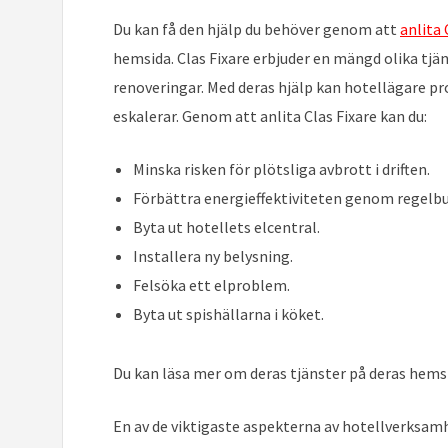
Du kan få den hjälp du behöver genom att
anlita
hemsida. Clas Fixare erbjuder en mängd olika tjän
renoveringar. Med deras hjälp kan hotellägare pr
eskalerar. Genom att anlita Clas Fixare kan du:
Minska risken för plötsliga avbrott i driften.
Förbättra energieffektiviteten genom regelbu
Byta ut hotellets elcentral.
Installera ny belysning.
Felsöka ett elproblem.
Byta ut spishällarna i köket.
Du kan läsa mer om deras tjänster på deras hemsi
En av de viktigaste aspekterna av hotellverksamh