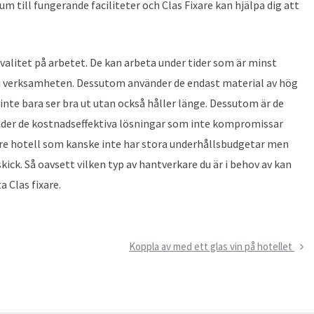
rum till fungerande faciliteter och Clas Fixare kan hjälpa dig att
 kvalitet på arbetet. De kan arbeta under tider som är minst
 i verksamheten. Dessutom använder de endast material av hög
r inte bara ser bra ut utan också håller länge. Dessutom är de
der de kostnadseffektiva lösningar som inte kompromissar
ndre hotell som kanske inte har stora underhållsbudgetar men
skick. Så oavsett vilken typ av hantverkare du är i behov av kan
a Clas fixare.
Next
Koppla av med ett glas vin på hotellet
Post